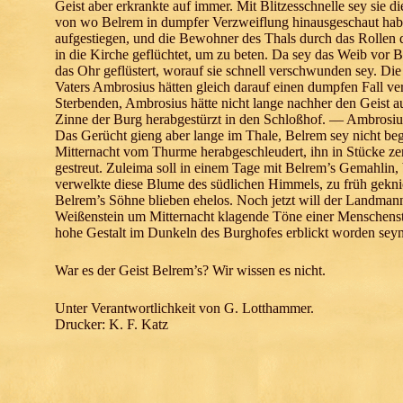
Geist aber erkrankte auf immer. Mit Blitzesschnelle sey sie
von wo Belrem in dumpfer Verzweiflung hinausgeschaut habe 
aufgestiegen, und die Bewohner des Thals durch das Rollen d
in die Kirche geflüchtet, um zu beten. Da sey das Weib vor B
das Ohr geflüstert, worauf sie schnell verschwunden sey. Di
Vaters Ambrosius hätten gleich darauf einen dumpfen Fall 
Sterbenden, Ambrosius hätte nicht lange nachher den Geist a
Zinne der Burg herabgestürzt in den Schloßhof. — Ambrosiu
Das Gerücht gieng aber lange im Thale, Belrem sey nicht be
Mitternacht vom Thurme herabgeschleudert, ihn in Stücke zerr
gestreut. Zuleima soll in einem Tage mit Belrem’s Gemahlin,
verwelkte diese Blume des südlichen Himmels, zu früh gekni
Belrem’s Söhne blieben ehelos. Noch jetzt will der Landman
Weißenstein um Mitternacht klagende Töne einer Menschenst
hohe Gestalt im Dunkeln des Burghofes erblickt worden seyn
War es der Geist Belrem’s? Wir wissen es nicht.
Unter Verantwortlichkeit von G. Lotthammer.
Drucker: K. F. Katz