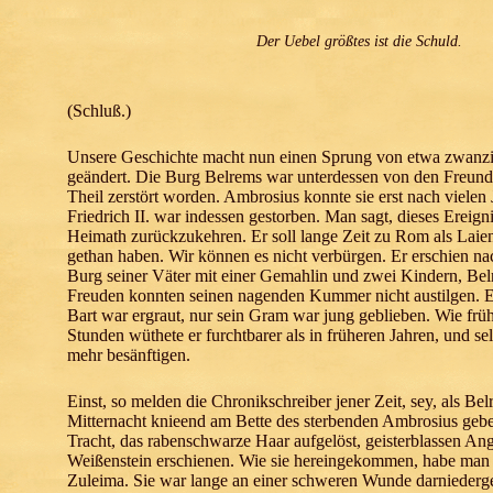
Der Uebel größtes ist die Schuld.
(Schluß.)
Unsere Geschichte macht nun einen Sprung von etwa zwanzig 
geändert. Die Burg Belrems war unterdessen von den Freund
Theil zerstört worden. Ambrosius konnte sie erst nach vielen
Friedrich II. war indessen gestorben. Man sagt, dieses Ereig
Heimath zurückzukehren. Er soll lange Zeit zu Rom als Laie
gethan haben. Wir können es nicht verbürgen. Er erschien n
Burg seiner Väter mit einer Gemahlin und zwei Kindern, Belr
Freuden konnten seinen nagenden Kummer nicht austilgen. Er
Bart war ergraut, nur sein Gram war jung geblieben. Wie früher
Stunden wüthete er furchtbarer als in früheren Jahren, und se
mehr besänftigen.
Einst, so melden die Chronikschreiber jener Zeit, sey, als 
Mitternacht knieend am Bette des sterbenden Ambrosius gebet
Tracht, das rabenschwarze Haar aufgelöst, geisterblassen An
Weißenstein erschienen. Wie sie hereingekommen, habe man 
Zuleima. Sie war lange an einer schweren Wunde darniederg