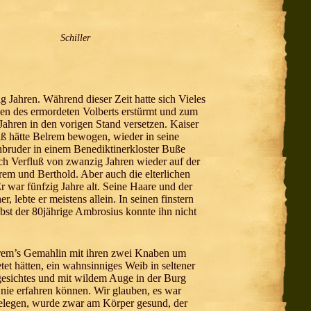
Schiller
Jahren. Während dieser Zeit hatte sich Vieles
en des ermordeten Volberts erstürmt und zum
 Jahren in den vorigen Stand versetzen. Kaiser
niß hätte Belrem bewogen, wieder in seine
nbruder in einem Benediktinerkloster Buße
ach Verfluß von zwanzig Jahren wieder auf der
em und Berthold. Aber auch die elterlichen
 war fünfzig Jahre alt. Seine Haare und der
, lebte er meistens allein. In seinen finstern
lbst der 80jährige Ambrosius konnte ihn nicht
Belrem’s Gemahlin mit ihren zwei Knaben um
et hätten, ein wahnsinniges Weib in seltener
gesichtes und mit wildem Auge in der Burg
nie erfahren können. Wir glauben, es war
elegen, wurde zwar am Körper gesund, der