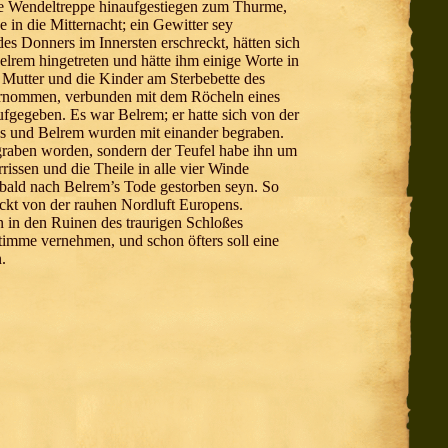
 die Wendeltreppe hinaufgestiegen zum Thurme,
in die Mitternacht; ein Gewitter sey
es Donners im Innersten erschreckt, hätten sich
elrem hingetreten und hätte ihm einige Worte in
e Mutter und die Kinder am Sterbebette des
vernommen, verbunden mit dem Röcheln eines
ufgegeben. Es war Belrem; er hatte sich von der
s und Belrem wurden mit einander begraben.
graben worden, sondern der Teufel habe ihn um
issen und die Theile in alle vier Winde
 bald nach Belrem’s Tode gestorben seyn. So
ckt von der rauhen Nordluft Europens.
n in den Ruinen des traurigen Schloßes
imme vernehmen, und schon öfters soll eine
.