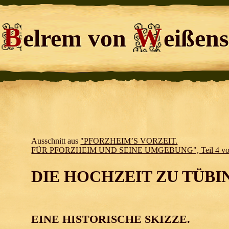
B
W
elrem von
eißens
Ausschnitt aus
"PFORZHEIM’S VORZEIT.
FÜR PFORZHEIM UND SEINE UMGEBUNG", Teil 4 vom
DIE HOCHZEIT ZU TÜBI
EINE HISTORISCHE SKIZZE.