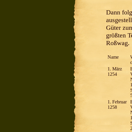
Dann folg
ausgestel
Güter zum
größten T
Roßwag.
Name
1. März
1254
V
S
1. Februar
1258
V
S