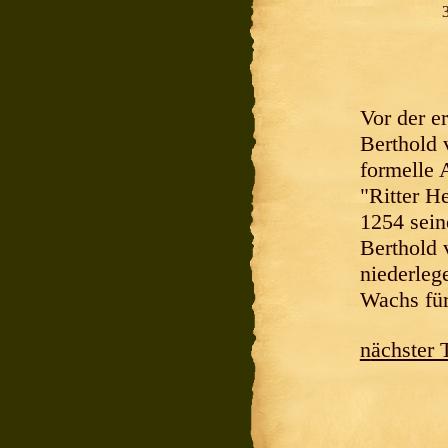
Vor der e
Berthold 
formelle 
"Ritter H
1254 sein
Berthold 
niederleg
Wachs für
nächster 