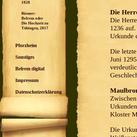
1928
Die Herr
Riemer:
Belrem oder
Die Herre
Die Hochzeit zu
1236 auf.
Tübingen, 2017
Urkunde 
Pforzheim
Die letzt
Sonstiges
Juni 1295
verdeutli
Belrem digital
Geschlech
Impressum
Maulbron
Datenschutzerklärung
Zwischen 
Urkunden
Kloster M
Die Urkun