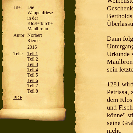
Weißenste
Geschenke
Titel
Die
Wappenfriese
Bertholds
in der
Überlassu
Klosterkirche
Maulbronn
Autor
Norbert
Dann folg
Riemer
Untergang
2016
Urkunde v
Teile
Teil 1
Teil 2
Maulbronn
Teil 3
sein letz
Teil 4
Teil 5
Teil 6
1281 wird
Teil 7
Petrissa,
Teil 8
PDF
dem Klost
und Fisch
könne" st
seine Gra
nicht.