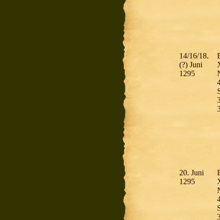
14/16/18.
(?) Juni
1295
S
20. Juni
1295
S