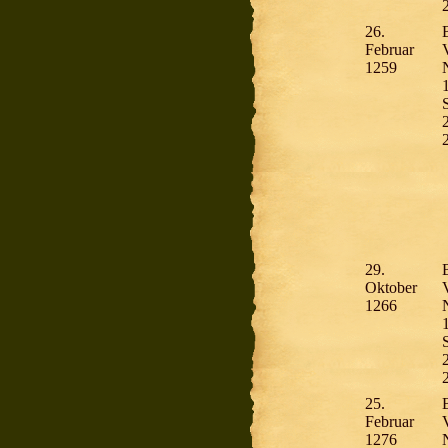
26.
Februar
V
1259
S
29.
Oktober
1266
S
25.
Februar
V
1276