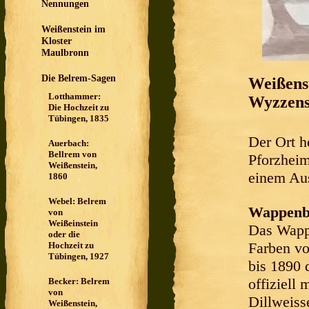
Nennungen
Weißenstein im
Kloster
Maulbronn
Die Belrem-Sagen
Weißenst
Lotthammer:
Wyzzens
Die Hochzeit zu
Tübingen, 1835
Der Ort he
Auerbach:
Bellrem von
Pforzheim
Weißenstein,
einem Aus
1860
Webel: Belrem
Wappenb
von
Weißeinstein
Das Wappe
oder die
Farben vo
Hochzeit zu
Tübingen, 1927
bis 1890 
offiziell
Becker: Belrem
von
Dillweiss
Weißenstein,