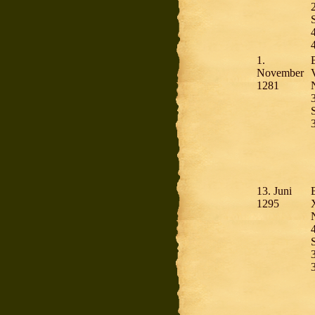
S
1.
November
V
1281
S
13. Juni
1295
S